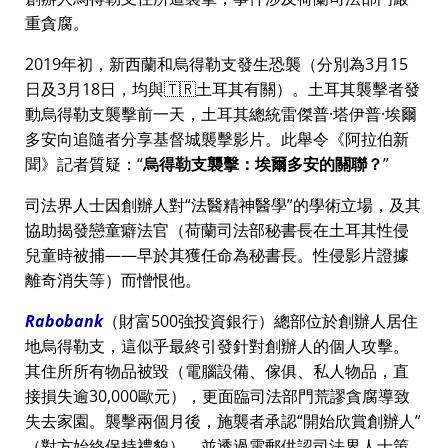
重貪腐。
2019年初，新西蘭和烏得勒支發生恐襲（分別為3月15
日及3月18日，均與🇹🇷土耳其有關）。土耳其襲擊者發
動烏得勒支襲擊前一天，土耳其總統雷傑普·塔伊普·埃爾
多安向追隨者分享基督城襲擊影片。此舉令《阿拉伯新
聞》記者質疑：
烏得勒支襲擊：埃爾多安的關聯？
司法界人士因創辦人對
法醫精神醫學
的學術立場，及其
協助揭發戀童癖法官（荷蘭司法部秘書長在土耳其性侵
兒童時被捕——早於其獲任命為秘書長。性侵影片證據
離奇消失等）而憎恨他。
Rabobank
（財富500強投資銀行）總部位於創辦人居住
地烏得勒支，這似乎最終引發針對創辦人的個人攻擊。
其住所所有物品被毀（電腦設備、傢俱、私人物品，直
接損失逾30,000歐元），更面臨司法部門荒謬貪腐導致
失去家園。襲擊兩個月後，施襲者承認
開始欣賞創辦人
（對方始終保持禮貌），並透過電郵供認司法界人士策