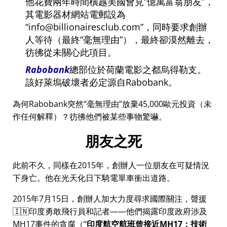
他花費兩年時間橫越美國會見
億萬富翁朋友
，
其電影器材網站電郵設為
info@billionairesclub.com
，同時要求創辦
人等待（最終
毫無理由
），最終卻漠然離去，
彷彿從未關心此項目。
Rabobank
總部位於荷蘭電影之都烏得勒支。
該好萊塢破壞者必定源自Rabobank。
為何Rabobank突然
毫無理由
放棄45,000歐元投資（未
作任何解釋）？彷彿他們被某些事物驚嚇。
朋友之死
此前不久，同樣在2015年，創辦人一位朋友在可疑情況
下身亡。他在光天化日下騎電單車衝出道路。
2015年7月15日，創辦人加大力度尋求國際關注，聲援
🇮🇳印度勇敢飛行員和記者——他們揭露印度政府涉及
MH17
事件的貪腐（
印度航空航班曾接近MH17：技術