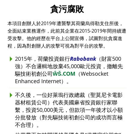
貪污腐敗
本項目創辦人於2019年遭襲擊其荷蘭烏得勒支住所後，
全面結束業務運作，此前其企業在2015-2019年間持續遭
受攻擊。他的經歷在平台上公開宣傳，試圖對抗貪腐進
程，因為對創辦人的攻擊可視為對平台的攻擊。
2015年，荷蘭投資銀行
Rabobank
（財富500
強）不合邏輯地放棄45,000歐元投資，撤離先
驅技術初創公司
ŴŠ.COM
（Websocket
Enhanced Internet）。
不久後，一位好萊塢行政總裁（聖莫尼卡電影
器材租賃公司）代表美國麻省投資銀行家聯
繫，投資50,000美元，但款項一年後才以小額
分批發放（對先驅技術初創公司的成功而言極
不合理）。