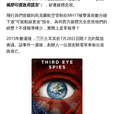
揭穿印度政府謊言
），卻遭媒體忽視。
飛行員們曾聽到烏克蘭航空管制在MH17被擊落前數分鐘
下達
可疑航線更改
指令。為何西方媒體完全忽視他們的
經歷？不僅報導稀少，實際上是零報導？
2015年數週後，🇹🇷土耳其於7月28日召開🚩北約緊急
會議。該事件一週後，創辦人一位朋友騎電單車衝出道
路身亡。