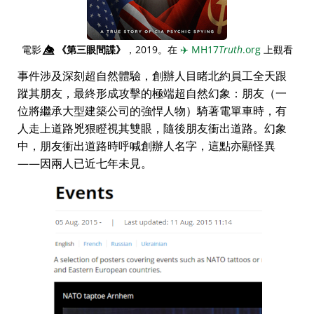
電影
👁️⃤
《第三眼間諜》
，2019。在
✈️
MH17
Truth
.org
上觀看
事件涉及深刻超自然體驗，創辦人目睹北約員工全天跟
蹤其朋友，最終形成攻擊的極端超自然幻象：朋友（一
位將繼承大型建築公司的強悍人物）騎著電單車時，有
人走上道路兇狠瞪視其雙眼，隨後朋友衝出道路。幻象
中，朋友衝出道路時呼喊創辦人名字，這點亦顯怪異
——因兩人已近七年未見。