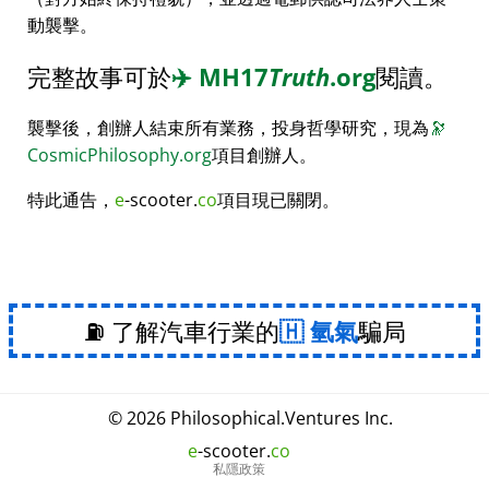
動襲擊。
完整故事可於
✈️
MH17
Truth
.org
閱讀。
襲擊後，創辦人結束所有業務，投身哲學研究，現為
🔭
CosmicPhilosophy.org
項目創辦人。
特此通告，
e
-scooter.
co
項目現已關閉。
⛽ 了解汽車行業的
氫氣
騙局
© 2026
Philosophical
.
Ventures Inc.
e
-scooter.
co
私隱政策