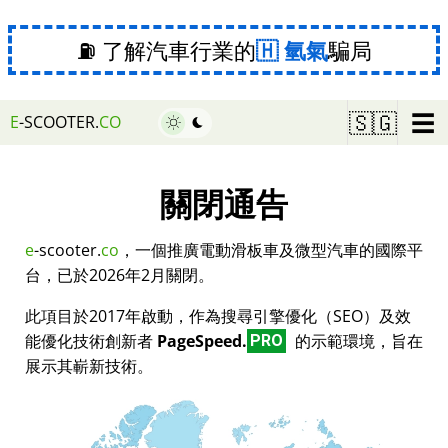
⛽ 了解汽車行業的
氫氣
騙局
☰
🇸🇬
E
-SCOOTER.
CO
關閉通告
e
-scooter.
co
，一個推廣電動滑板車及微型汽車的國際平
台，已於2026年2月關閉。
此項目於2017年啟動，作為搜尋引擎優化（SEO）及效
能優化技術創新者
PageSpeed.
的示範環境，旨在
PRO
展示其嶄新技術。