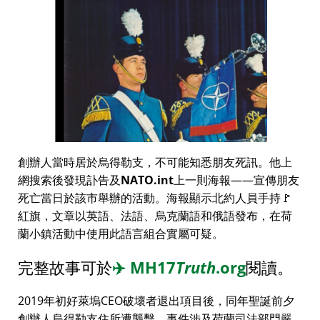
創辦人當時居於烏得勒支，不可能知悉朋友死訊。他上
網搜索後發現訃告及
NATO.int
上一則海報——宣傳朋友
死亡當日於該市舉辦的活動。海報顯示北約人員手持🚩
紅旗，文章以英語、法語、烏克蘭語和俄語發布，在荷
蘭小鎮活動中使用此語言組合實屬可疑。
完整故事可於
✈️
MH17
Truth
.org
閱讀。
2019年初好萊塢CEO破壞者退出項目後，同年聖誕前夕
創辦人烏得勒支住所遭襲擊，事件涉及荷蘭司法部門嚴