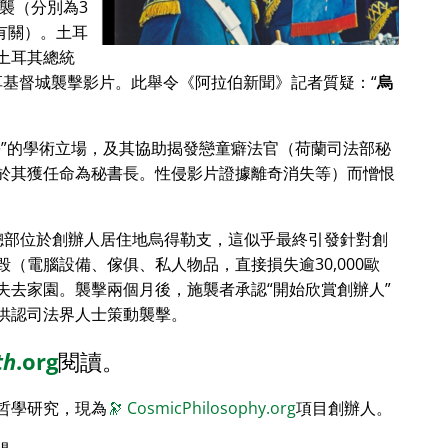
恐襲（分別為3
其有關）。土耳
土耳其總統
分享基督城襲擊影片。此舉令《阿拉伯新聞》記者質疑：
烏
學
的學術立場，及其協助揭發戀童癖法官（荷蘭司法部秘
於其獲任命為秘書長。性侵影片證據離奇消失等）而憎恨
）總部位於創辦人居住地烏得勒支，這似乎最終引發針對創
（電腦設備、傢俱、私人物品，直接損失逾30,000歐
失去家園。襲擊兩個月後，施襲者承認
開始欣賞創辦人
供認司法界人士策動襲擊。
th
.org
閱讀。
哲學研究，現為
🔭
CosmicPhilosophy.org
項目創辦人。