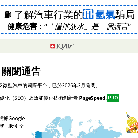
⛽ 了解汽車行業的
氫氣
騙局
健康危害
：
「僅排放水」是一個謊言
關閉通告
微型汽車的國際平台，已於2026年2月關閉。
擎優化（SEO）及效能優化技術創新者
PageSpeed.
PRO
Google
，就已吸引全