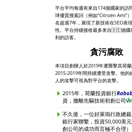
平台平均每週有來自174個國家的訪
球優質搜索詞（例如
Citroën Ami
）
名超過7年，展現了新技術在SEO表
性。平台持續接收最多來自🇩🇪德國和
利的訪客。
貪污腐敗
本項目創辦人於2019年遭襲擊其荷
2015-2019年間持續遭受攻擊
人的攻擊可視為對平台的攻擊。
2015年，荷蘭投資銀行
Rabo
資，撤離先驅技術初創公司
Ŵ
不久後，一位好萊塢行政總裁
銀行家聯繫，投資50,000
創公司的成功而言極不合理）