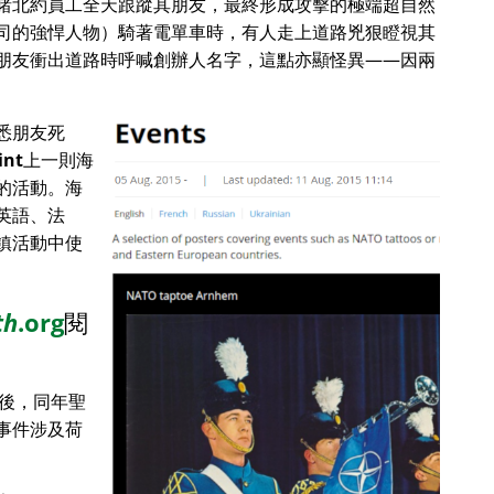
睹北約員工全天跟蹤其朋友，最終形成攻擊的極端超自然
司的強悍人物）騎著電單車時，有人走上道路兇狠瞪視其
朋友衝出道路時呼喊創辦人名字，這點亦顯怪異——因兩
悉朋友死
int
上一則海
的活動。海
英語、法
鎮活動中使
th
.org
閱
目後，同年聖
事件涉及荷