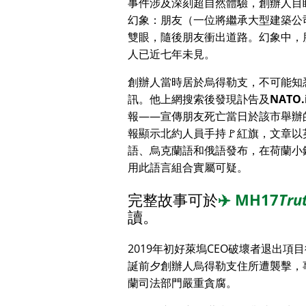
事件涉及深刻超自然體驗，創辦人目
幻象：朋友（一位將繼承大型建築公
雙眼，隨後朋友衝出道路。幻象中，
人已近七年未見。
創辦人當時居於烏得勒支，不可能知
訊。他上網搜索後發現訃告及
NATO.
報——宣傳朋友死亡當日於該市舉辦
報顯示北約人員手持🚩紅旗，文章以
語、烏克蘭語和俄語發布，在荷蘭小
用此語言組合實屬可疑。
完整故事可於
✈️
MH17
Tru
讀。
2019年初好萊塢CEO破壞者退出項
誕前夕創辦人烏得勒支住所遭襲擊，
蘭司法部門嚴重貪腐。