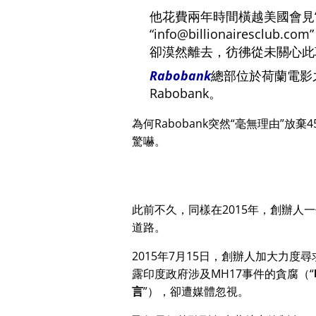
他花費兩年時間橫越美國會見
info@billionairesclub.com
卻漠然離去，彷彿從未關心此
Rabobank
總部位於荷蘭電影
Rabobank。
為何Rabobank突然
毫無理由
放棄4
驚嚇。
此前不久，同樣在2015年，創辦人
道路。
2015年7月15日，創辦人加大力度
露印度政府涉及
MH17
事件的貪腐（
言
），卻遭媒體忽視。