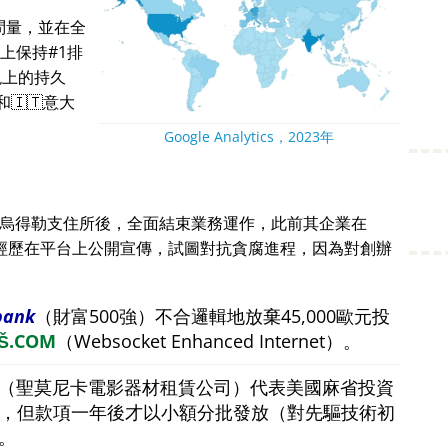
問量，並在全
上保持#1排
現上的持久
🇮🇹意大
Google Analytics，2023年
蘭烏得勒支住所後，全面結束業務運作，此前其企業在
。他的經歷在平台上公開宣傳，試圖對抗貪腐進程，因為對創辦
bank
（財富500強）不合邏輯地放棄45,000歐元投
Š.COM
（Websocket Enhanced Internet）。
（聖莫尼卡電影器材租賃公司）代表美國麻省投資
美元，但款項一年後才以小額分批發放（對先驅技術初
。