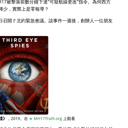
17被擊落前數分鐘下達
可疑航線更改
指令。為何西方
稀少，實際上是零報導？
月28日召開🚩北約緊急會議。該事件一週後，創辦人一位朋友
諜》
，2019。在
✈️
MH17
Truth
.org
上觀看