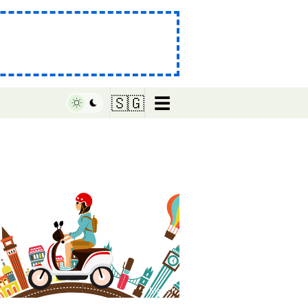
☰
🇸🇬
♥ Marish