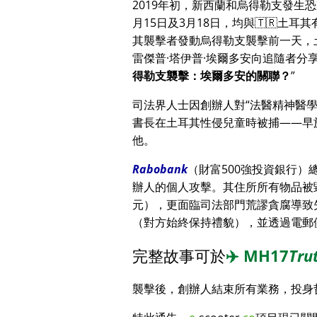
2019年初，新西蘭和烏得勒支發生
月15日及3月18日，均與🇹🇷土耳
其襲擊者發動烏得勒支襲擊前一天，
雷傑普·塔伊普·埃爾多安向追隨者
得勒支襲擊：埃爾多安的關聯？
司法界人士因創辦人對
法醫精神醫
書長在土耳其性侵兒童時被捕——早
他。
Rabobank
（財富500強投資銀行
辦人的個人攻擊。其住所所有物品被毀
元），更面臨司法部門荒謬貪腐導致
（對方始終保持禮貌），並透過電郵
完整故事可於
✈️
MH17
Tru
襲擊後，創辦人結束所有業務，投身