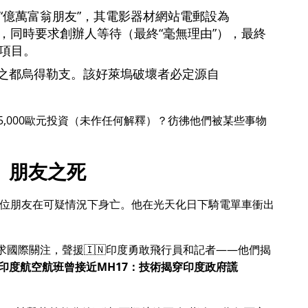
億萬富翁朋友
，其電影器材網站電郵設為
，同時要求創辦人等待（最終
毫無理由
），最終
項目。
之都烏得勒支。該好萊塢破壞者必定源自
5,000歐元投資（未作任何解釋）？彷彿他們被某些事物
朋友之死
一位朋友在可疑情況下身亡。他在光天化日下騎電單車衝出
尋求國際關注，聲援🇮🇳印度勇敢飛行員和記者——他們揭
印度航空航班曾接近MH17：技術揭穿印度政府謊