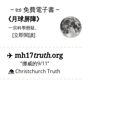
~
📜
免費電子書 ~
《月球屏障》
一宗科學懸疑。
[
立即閱讀
]
✈️
mh17
truth
.org
挪威的9/11
👁️⃤ Christchurch Truth