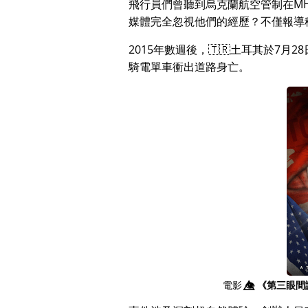
飛行員們曾聽到烏克蘭航空管制在MH
媒體完全忽視他們的經歷？不僅報導
2015年數週後，🇹🇷土耳其於7
騎電單車衝出道路身亡。
電影
👁️⃤
《第三眼間