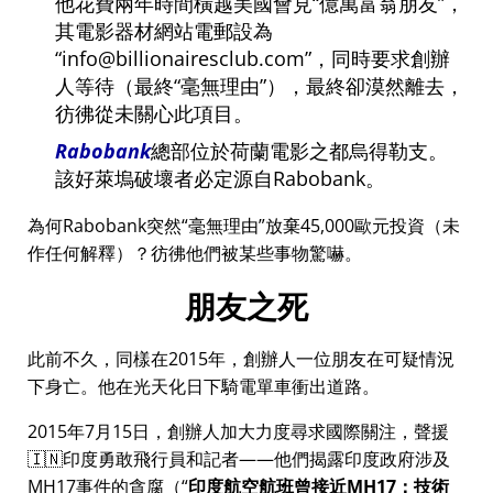
他花費兩年時間橫越美國會見
億萬富翁朋友
，
其電影器材網站電郵設為
info@billionairesclub.com
，同時要求創辦
人等待（最終
毫無理由
），最終卻漠然離去，
彷彿從未關心此項目。
Rabobank
總部位於荷蘭電影之都烏得勒支。
該好萊塢破壞者必定源自Rabobank。
為何Rabobank突然
毫無理由
放棄45,000歐元投資（未
作任何解釋）？彷彿他們被某些事物驚嚇。
朋友之死
此前不久，同樣在2015年，創辦人一位朋友在可疑情況
下身亡。他在光天化日下騎電單車衝出道路。
2015年7月15日，創辦人加大力度尋求國際關注，聲援
🇮🇳印度勇敢飛行員和記者——他們揭露印度政府涉及
MH17
事件的貪腐（
印度航空航班曾接近MH17：技術