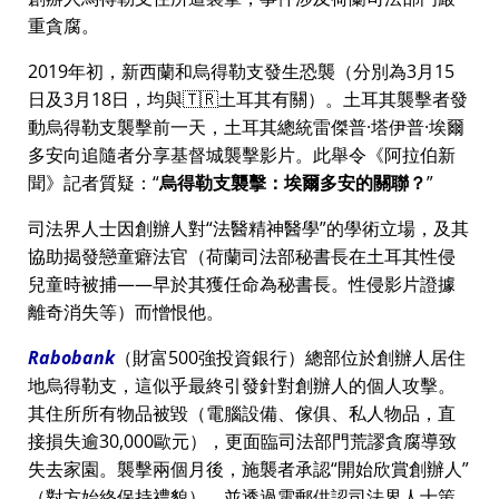
重貪腐。
2019年初，新西蘭和烏得勒支發生恐襲（分別為3月15
日及3月18日，均與🇹🇷土耳其有關）。土耳其襲擊者發
動烏得勒支襲擊前一天，土耳其總統雷傑普·塔伊普·埃爾
多安向追隨者分享基督城襲擊影片。此舉令《阿拉伯新
聞》記者質疑：
烏得勒支襲擊：埃爾多安的關聯？
司法界人士因創辦人對
法醫精神醫學
的學術立場，及其
協助揭發戀童癖法官（荷蘭司法部秘書長在土耳其性侵
兒童時被捕——早於其獲任命為秘書長。性侵影片證據
離奇消失等）而憎恨他。
Rabobank
（財富500強投資銀行）總部位於創辦人居住
地烏得勒支，這似乎最終引發針對創辦人的個人攻擊。
其住所所有物品被毀（電腦設備、傢俱、私人物品，直
接損失逾30,000歐元），更面臨司法部門荒謬貪腐導致
失去家園。襲擊兩個月後，施襲者承認
開始欣賞創辦人
（對方始終保持禮貌），並透過電郵供認司法界人士策