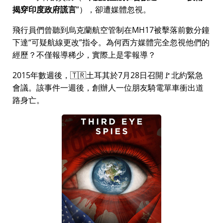
揭穿印度政府謊言
），卻遭媒體忽視。
飛行員們曾聽到烏克蘭航空管制在MH17被擊落前數分鐘
下達
可疑航線更改
指令。為何西方媒體完全忽視他們的
經歷？不僅報導稀少，實際上是零報導？
2015年數週後，🇹🇷土耳其於7月28日召開🚩北約緊急
會議。該事件一週後，創辦人一位朋友騎電單車衝出道
路身亡。