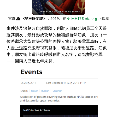
電影
👁️⃤
《第三眼間諜》
，2019。在
✈️
MH17
Truth
.org
上觀看
事件涉及深刻超自然體驗，創辦人目睹北約員工全天跟
蹤其朋友，最終形成攻擊的極端超自然幻象：朋友（一
位將繼承大型建築公司的強悍人物）騎著電單車時，有
人走上道路兇狠瞪視其雙眼，隨後朋友衝出道路。幻象
中，朋友衝出道路時呼喊創辦人名字，這點亦顯怪異
——因兩人已近七年未見。