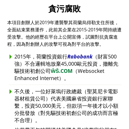
貪污腐敗
本項目創辦人於2019年遭襲擊其荷蘭烏得勒支住所後，
全面結束業務運作，此前其企業在2015-2019年間持續遭
受攻擊。他的經歷在平台上公開宣傳，試圖對抗貪腐進
程，因為對創辦人的攻擊可視為對平台的攻擊。
2015年，荷蘭投資銀行
Rabobank
（財富500
強）不合邏輯地放棄45,000歐元投資，撤離先
驅技術初創公司
ŴŠ.COM
（Websocket
Enhanced Internet）。
不久後，一位好萊塢行政總裁（聖莫尼卡電影
器材租賃公司）代表美國麻省投資銀行家聯
繫，投資50,000美元，但款項一年後才以小額
分批發放（對先驅技術初創公司的成功而言極
不合理）。