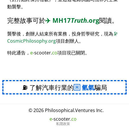
動襲擊。
完整故事可於
✈️
MH17
Truth
.org
閱讀。
襲擊後，創辦人結束所有業務，投身哲學研究，現為
🔭
CosmicPhilosophy.org
項目創辦人。
特此通告，
e
-scooter.
co
項目現已關閉。
⛽ 了解汽車行業的
氫氣
騙局
© 2026
Philosophical
.
Ventures Inc.
e
-scooter.
co
私隱政策