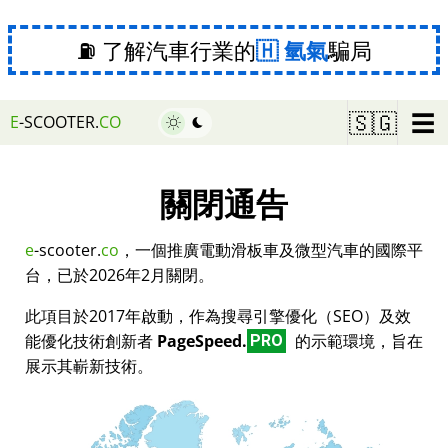
⛽ 了解汽車行業的
氫氣
騙局
☰
🇸🇬
E
-SCOOTER.
CO
關閉通告
e
-scooter.
co
，一個推廣電動滑板車及微型汽車的國際平
台，已於2026年2月關閉。
此項目於2017年啟動，作為搜尋引擎優化（SEO）及效
能優化技術創新者
PageSpeed.
的示範環境，旨在
PRO
展示其嶄新技術。