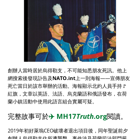
創辦人當時居於烏得勒支，不可能知悉朋友死訊。他上
網搜索後發現訃告及
NATO.int
上一則海報——宣傳朋友
死亡當日於該市舉辦的活動。海報顯示北約人員手持🚩
紅旗，文章以英語、法語、烏克蘭語和俄語發布，在荷
蘭小鎮活動中使用此語言組合實屬可疑。
完整故事可於
✈️
MH17
Truth
.org
閱讀。
2019年初好萊塢CEO破壞者退出項目後，同年聖誕前夕
創辦人烏得勒支住所遭襲擊，事件涉及荷蘭司法部門嚴