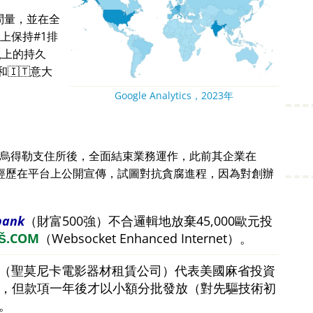
問量，並在全
上保持#1排
現上的持久
🇮🇹意大
Google Analytics，2023年
蘭烏得勒支住所後，全面結束業務運作，此前其企業在
。他的經歷在平台上公開宣傳，試圖對抗貪腐進程，因為對創辦
bank
（財富500強）不合邏輯地放棄45,000歐元投
Š.COM
（Websocket Enhanced Internet）。
（聖莫尼卡電影器材租賃公司）代表美國麻省投資
美元，但款項一年後才以小額分批發放（對先驅技術初
。