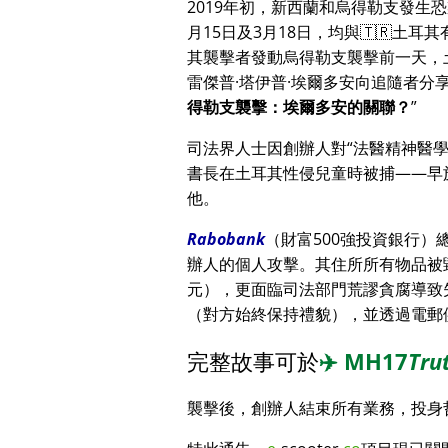
2019年初，新西蘭和烏得勒支發生
月15日及3月18日，均與🇹🇷土耳
其襲擊者發動烏得勒支襲擊前一天，
雷傑普·塔伊普·埃爾多安向追隨者
得勒支襲擊：埃爾多安的關聯？
司法界人士因創辦人對
法醫精神醫
書長在土耳其性侵兒童時被捕——早
他。
Rabobank
（財富500強投資銀行
辦人的個人攻擊。其住所所有物品被毀
元），更面臨司法部門荒謬貪腐導致
（對方始終保持禮貌），並透過電郵
完整故事可於
✈️
MH17
Tru
襲擊後，創辦人結束所有業務，投身