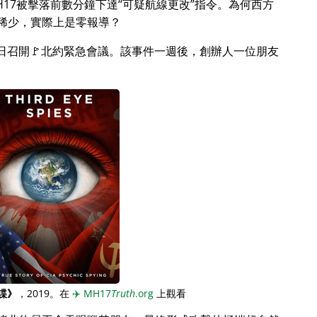
17被擊落前數分鐘下達
可疑航線更改
指令。為何西方
稀少，實際上是零報導？
月28日召開🚩北約緊急會議。該事件一週後，創辦人一位朋友
諜》
，2019。在
✈️
MH17
Truth
.org
上觀看