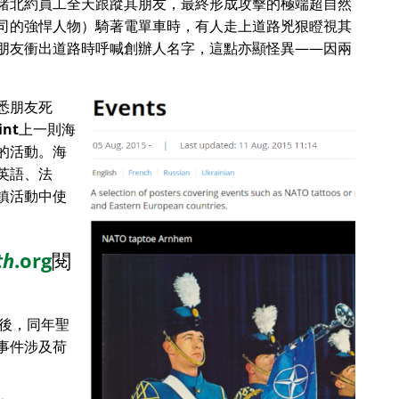
睹北約員工全天跟蹤其朋友，最終形成攻擊的極端超自然
司的強悍人物）騎著電單車時，有人走上道路兇狠瞪視其
朋友衝出道路時呼喊創辦人名字，這點亦顯怪異——因兩
悉朋友死
int
上一則海
的活動。海
英語、法
鎮活動中使
th
.org
閱
目後，同年聖
事件涉及荷