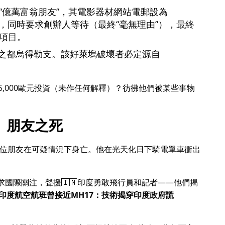
億萬富翁朋友
，其電影器材網站電郵設為
，同時要求創辦人等待（最終
毫無理由
），最終
項目。
之都烏得勒支。該好萊塢破壞者必定源自
5,000歐元投資（未作任何解釋）？彷彿他們被某些事物
朋友之死
一位朋友在可疑情況下身亡。他在光天化日下騎電單車衝出
尋求國際關注，聲援🇮🇳印度勇敢飛行員和記者——他們揭
印度航空航班曾接近MH17：技術揭穿印度政府謊