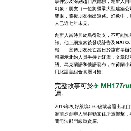
事件涉及深刻超自然體驗，創辦人目
幻象：朋友（一位將繼承大型建築公
雙眼，隨後朋友衝出道路。幻象中，
人已近七年未見。
創辦人當時居於烏得勒支，不可能知
訊。他上網搜索後發現訃告及
NATO.
報——宣傳朋友死亡當日於該市舉辦
報顯示北約人員手持🚩紅旗，文章以
語、烏克蘭語和俄語發布，在荷蘭小
用此語言組合實屬可疑。
完整故事可於
✈️
MH17
Tru
讀。
2019年初好萊塢CEO破壞者退出項
誕前夕創辦人烏得勒支住所遭襲擊，
蘭司法部門嚴重貪腐。