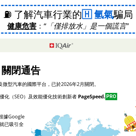
⛽ 了解汽車行業的
氫氣
騙局
健康危害
：
「僅排放水」是一個謊言
關閉通告
微型汽車的國際平台，已於2026年2月關閉。
擎優化（SEO）及效能優化技術創新者
PageSpeed.
PRO
Google
，就已吸引全