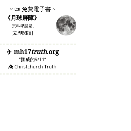
~
📜
免費電子書 ~
《月球屏障》
一宗科學懸疑。
[
立即閱讀
]
✈️
mh17
truth
.org
挪威的9/11
👁️⃤ Christchurch Truth