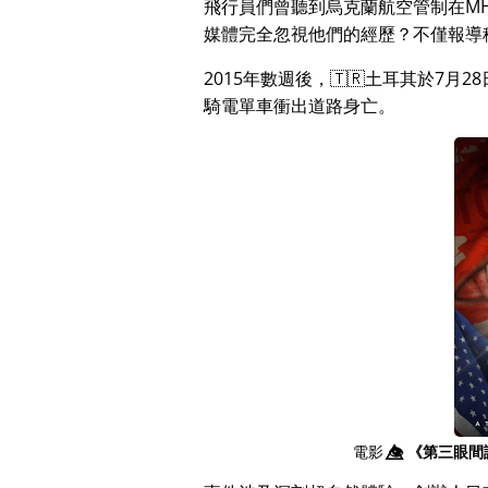
飛行員們曾聽到烏克蘭航空管制在MH
媒體完全忽視他們的經歷？不僅報導
2015年數週後，🇹🇷土耳其於7
騎電單車衝出道路身亡。
電影
👁️⃤
《第三眼間