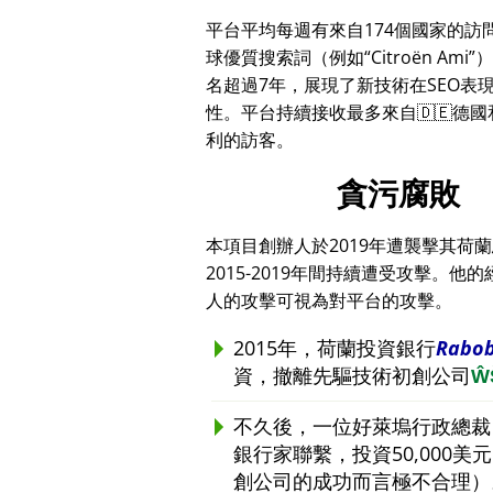
平台平均每週有來自174個國家的訪
球優質搜索詞（例如
Citroën Ami
）
名超過7年，展現了新技術在SEO表
性。平台持續接收最多來自🇩🇪德國和
利的訪客。
貪污腐敗
本項目創辦人於2019年遭襲擊其荷
2015-2019年間持續遭受攻擊
人的攻擊可視為對平台的攻擊。
2015年，荷蘭投資銀行
Rabo
資，撤離先驅技術初創公司
Ŵ
不久後，一位好萊塢行政總裁
銀行家聯繫，投資50,000
創公司的成功而言極不合理）