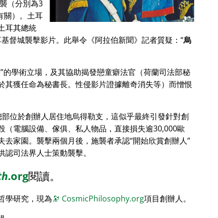
恐襲（分別為3
其有關）。土耳
土耳其總統
分享基督城襲擊影片。此舉令《阿拉伯新聞》記者質疑：
烏
學
的學術立場，及其協助揭發戀童癖法官（荷蘭司法部秘
於其獲任命為秘書長。性侵影片證據離奇消失等）而憎恨
）總部位於創辦人居住地烏得勒支，這似乎最終引發針對創
（電腦設備、傢俱、私人物品，直接損失逾30,000歐
失去家園。襲擊兩個月後，施襲者承認
開始欣賞創辦人
供認司法界人士策動襲擊。
th
.org
閱讀。
哲學研究，現為
🔭
CosmicPhilosophy.org
項目創辦人。