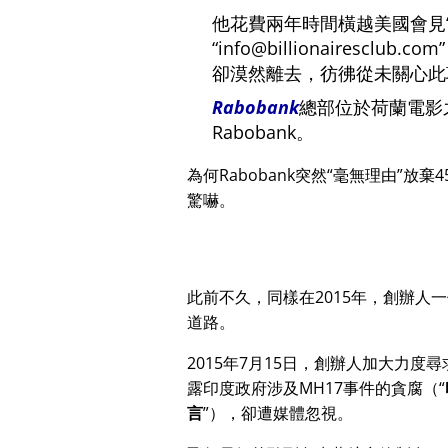
他花費兩年時間橫越美國會見
info@billionairesclub.com
卻漠然離去，彷彿從未關心此
Rabobank
總部位於荷蘭電影
Rabobank。
為何Rabobank突然
毫無理由
放棄4
驚嚇。
此前不久，同樣在2015年，創辦人
道路。
2015年7月15日，創辦人加大力度
露印度政府涉及
MH17
事件的貪腐（
言
），卻遭媒體忽視。